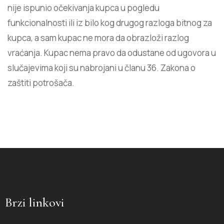
nije ispunio očekivanja kupca u pogledu
funkcionalnosti ili iz bilo kog drugog razloga bitnog za
kupca, a sam kupac ne mora da obrazloži razlog
vraćanja. Kupac nema pravo da odustane od ugovora u
slučajevima koji su nabrojani u članu 36. Zakona o
zaštiti potrošača.
Brzi linkovi