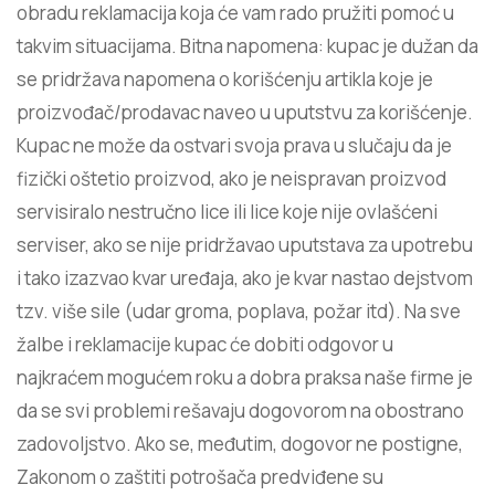
obradu reklamacija koja će vam rado pružiti pomoć u
takvim situacijama. Bitna napomena: kupac je dužan da
se pridržava napomena o korišćenju artikla koje je
proizvođač/prodavac naveo u uputstvu za korišćenje.
Kupac ne može da ostvari svoja prava u slučaju da je
fizički oštetio proizvod, ako je neispravan proizvod
servisiralo nestručno lice ili lice koje nije ovlašćeni
serviser, ako se nije pridržavao uputstava za upotrebu
i tako izazvao kvar uređaja, ako je kvar nastao dejstvom
tzv. više sile (udar groma, poplava, požar itd). Na sve
žalbe i reklamacije kupac će dobiti odgovor u
najkraćem mogućem roku a dobra praksa naše firme je
da se svi problemi rešavaju dogovorom na obostrano
zadovoljstvo. Ako se, međutim, dogovor ne postigne,
Zakonom o zaštiti potrošača predviđene su