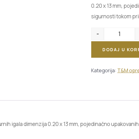
0.20 x 13 mm, pojed
sigurnosti tokom pr
-
DODAJ U KOR
Kategorija:
T&M opr
urnih igala dimenzija 0.20 x 13 mm, pojedinačno upakovanih