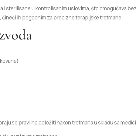
ka i sterilisane u kontrolisanim uslovima, što omogućava be
 čineći ih pogodnim za precizne terapijske tretmane.
izvoda
akovane)
raju se pravilno odložiti nakon tretmana u skladu sa medi