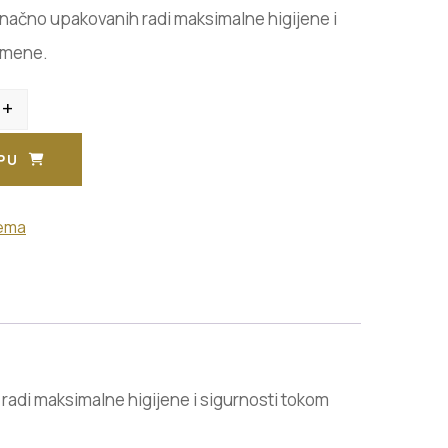
inačno upakovanih radi maksimalne higijene i
imene.
+
PU
ema
 radi maksimalne higijene i sigurnosti tokom