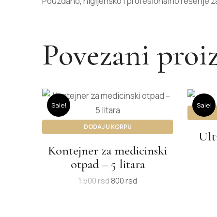
Pouzdano, higijensko i profesionalno rešenje 
Povezani proi
Sale!
Sale!
DODAJ U KORPU
Ult
Kontejner za medicinski
otpad – 5 litara
1.500
rsd
800
rsd