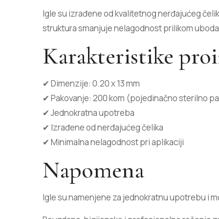
Igle su izrađene od kvalitetnog nerđajućeg čeli
struktura smanjuje nelagodnost prilikom uboda,
Karakteristike pro
✔ Dimenzije: 0.20 x 13 mm
✔ Pakovanje: 200 kom (pojedinačno sterilno p
✔ Jednokratna upotreba
✔ Izrađene od nerđajućeg čelika
✔ Minimalna nelagodnost pri aplikaciji
Napomena
Igle su namenjene za jednokratnu upotrebu i mo