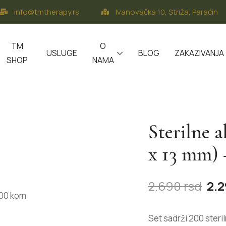
info@tmtherapy.rs
Ivanovačka 10, Striža, Paraćin
TM
O
USLUGE
BLOG
ZAKAZIVANJA
SHOP
NAMA
Sterilne 
x 13 mm)
2.690
rsd
2.
Set sadrži 200 steri