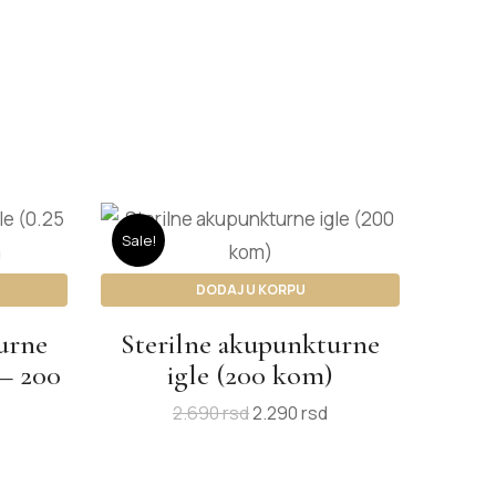
Sale!
DODAJ U KORPU
urne
Sterilne akupunkturne
 – 200
igle (200 kom)
2.690
rsd
2.290
rsd