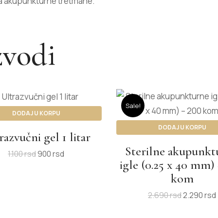
za akupunkturne tretmane.
zvodi
Sale!
DODAJ U KORPU
DODAJ U KORPU
razvučni gel 1 litar
Sterilne akupunkt
1.100
rsd
900
rsd
igle (0.25 x 40 mm)
kom
2.690
rsd
2.290
rsd