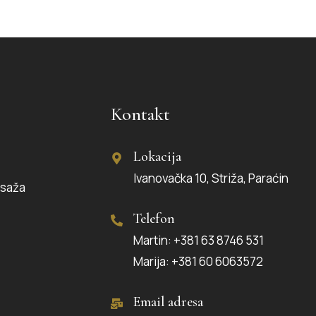
Kontakt
Lokacija
Ivanovačka 10, Striža, Paraćin
saža
Telefon
Martin: +381 63 8746 531
Marija: +381 60 6063572
Email adresa