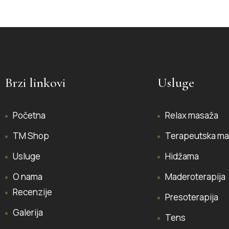
Brzi linkovi
Usluge
Početna
Relax masaža
TM Shop
Terapeutska ma
Usluge
Hidžama
O nama
Maderoterapija
Recenzije
Presoterapija
Galerija
Tens