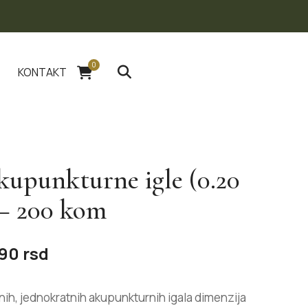
0
KONTAKT
akupunkturne igle (0.20
 – 200 kom
290
rsd
lnih, jednokratnih akupunkturnih igala dimenzija