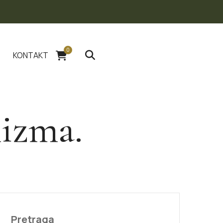
0
KONTAKT
nizma.
Pretraga