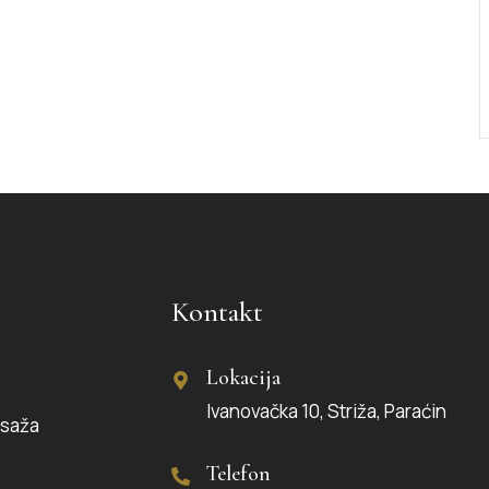
Kontakt
Lokacija
Ivanovačka 10, Striža, Paraćin
saža
Telefon