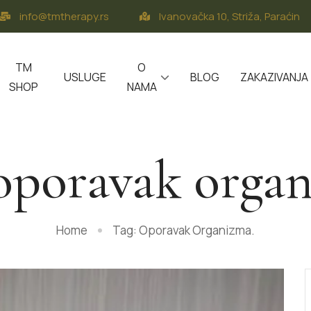
info@tmtherapy.rs
Ivanovačka 10, Striža, Paraćin
TM
O
USLUGE
BLOG
ZAKAZIVANJA
SHOP
NAMA
oporavak orga
Home
Tag: Oporavak Organizma.