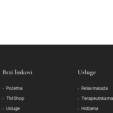
Brzi linkovi
Usluge
Početna
Relax masaža
TM Shop
Terapeutska ma
Usluge
Hidžama