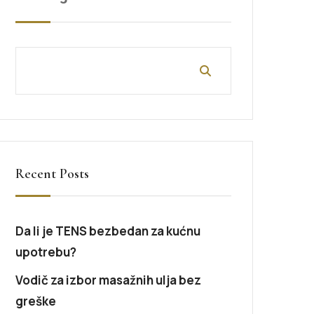
Recent Posts
Da li je TENS bezbedan za kućnu
upotrebu?
Vodič za izbor masažnih ulja bez
greške