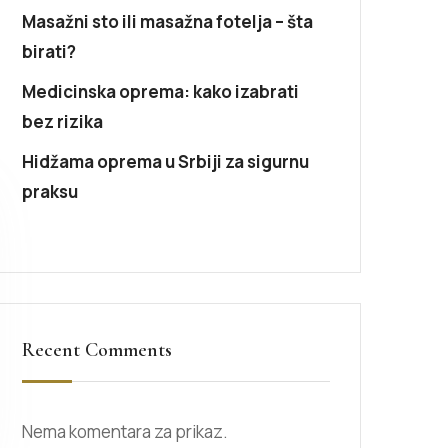
Masažni sto ili masažna fotelja – šta
birati?
Medicinska oprema: kako izabrati
bez rizika
Hidžama oprema u Srbiji za sigurnu
praksu
Recent Comments
Nema komentara za prikaz.