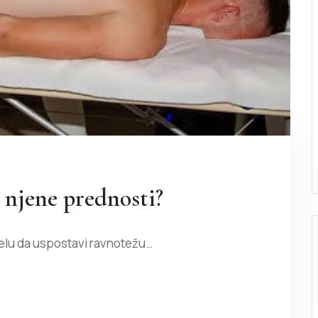
u njene prednosti?
elu da uspostavi ravnotežu…