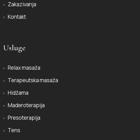
Zakazivanja
Kontakt
Usluge
Relax masaža
Terapeutska masaža
Hidžama
Maderoterapija
Presoterapija
Tens