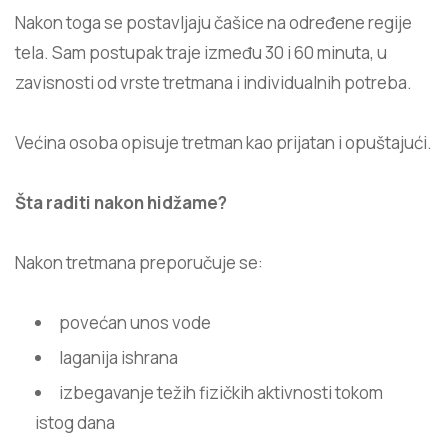
Nakon toga se postavljaju čašice na određene regije
tela. Sam postupak traje između 30 i 60 minuta, u
zavisnosti od vrste tretmana i individualnih potreba.
Većina osoba opisuje tretman kao prijatan i opuštajući.
Šta raditi nakon hidžame?
Nakon tretmana preporučuje se:
povećan unos vode
laganija ishrana
izbegavanje težih fizičkih aktivnosti tokom
istog dana