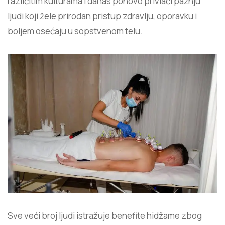
različitim kulturama i danas ponovo privlači pažnju
ljudi koji žele prirodan pristup zdravlju, oporavku i
boljem osećaju u sopstvenom telu.
Sve veći broj ljudi istražuje benefite hidžame zbog