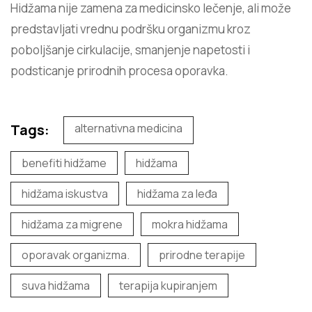
Hidžama nije zamena za medicinsko lečenje, ali može
predstavljati vrednu podršku organizmu kroz
poboljšanje cirkulacije, smanjenje napetosti i
podsticanje prirodnih procesa oporavka.
Tags:
alternativna medicina
benefiti hidžame
hidžama
hidžama iskustva
hidžama za leđa
hidžama za migrene
mokra hidžama
oporavak organizma.
prirodne terapije
suva hidžama
terapija kupiranjem