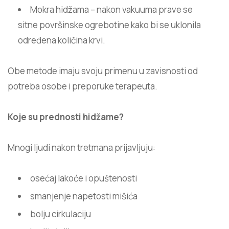
Mokra hidžama – nakon vakuuma prave se
sitne površinske ogrebotine kako bi se uklonila
određena količina krvi.
Obe metode imaju svoju primenu u zavisnosti od
potreba osobe i preporuke terapeuta.
Koje su prednosti hidžame?
Mnogi ljudi nakon tretmana prijavljuju:
osećaj lakoće i opuštenosti
smanjenje napetosti mišića
bolju cirkulaciju