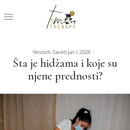
0
Novosti
,
Saveti
jun 1, 2026
Šta je hidžama i koje su
njene prednosti?