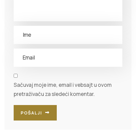
Sačuvaj moje ime, email i vebsajt u ovom
pretraživaču za sledeći komentar.
POŠALJI