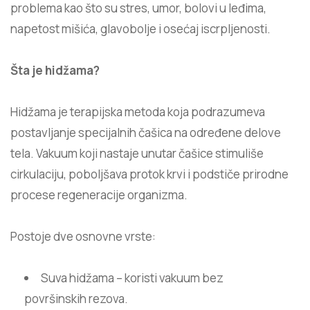
problema kao što su stres, umor, bolovi u leđima,
napetost mišića, glavobolje i osećaj iscrpljenosti.
Šta je hidžama?
Hidžama je terapijska metoda koja podrazumeva
postavljanje specijalnih čašica na određene delove
tela. Vakuum koji nastaje unutar čašice stimuliše
cirkulaciju, poboljšava protok krvi i podstiče prirodne
procese regeneracije organizma.
Postoje dve osnovne vrste:
Suva hidžama – koristi vakuum bez
površinskih rezova.