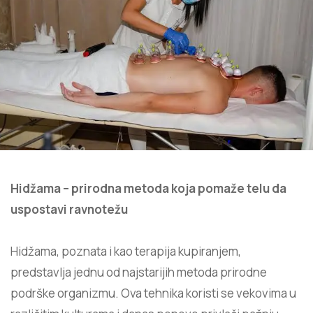
Hidžama – prirodna metoda koja pomaže telu da
uspostavi ravnotežu
Hidžama, poznata i kao terapija kupiranjem,
predstavlja jednu od najstarijih metoda prirodne
podrške organizmu. Ova tehnika koristi se vekovima u