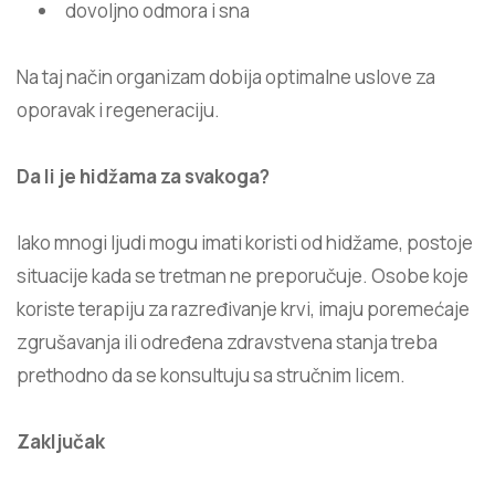
dovoljno odmora i sna
Na taj način organizam dobija optimalne uslove za
oporavak i regeneraciju.
Da li je hidžama za svakoga?
Iako mnogi ljudi mogu imati koristi od hidžame, postoje
situacije kada se tretman ne preporučuje. Osobe koje
koriste terapiju za razređivanje krvi, imaju poremećaje
zgrušavanja ili određena zdravstvena stanja treba
prethodno da se konsultuju sa stručnim licem.
Zaključak