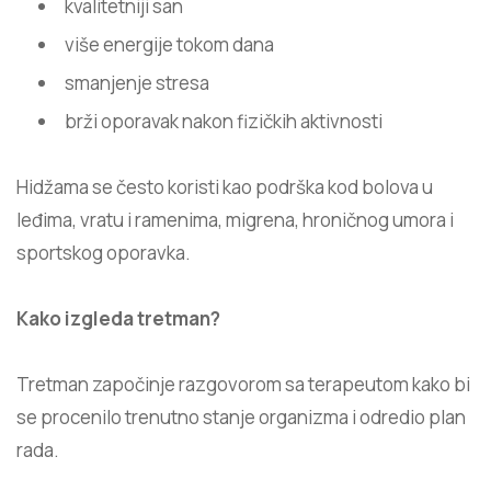
kvalitetniji san
više energije tokom dana
smanjenje stresa
brži oporavak nakon fizičkih aktivnosti
Hidžama se često koristi kao podrška kod bolova u
leđima, vratu i ramenima, migrena, hroničnog umora i
sportskog oporavka.
Kako izgleda tretman?
Tretman započinje razgovorom sa terapeutom kako bi
se procenilo trenutno stanje organizma i odredio plan
rada.