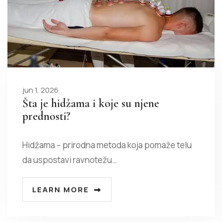
jun 1, 2026
Šta je hidžama i koje su njene
prednosti?
Hidžama – prirodna metoda koja pomaže telu
da uspostavi ravnotežu…
LEARN MORE