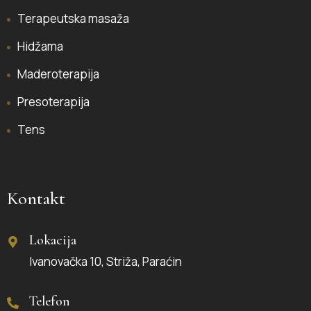
Terapeutska masaža
Hidžama
Maderoterapija
Presoterapija
Tens
Kontakt
Lokacija
Ivanovačka 10, Striža, Paraćin
Telefon