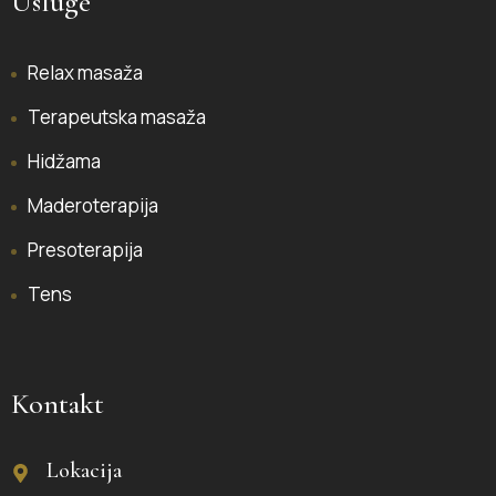
Usluge
Relax masaža
Terapeutska masaža
Hidžama
Maderoterapija
Presoterapija
Tens
Kontakt
Lokacija