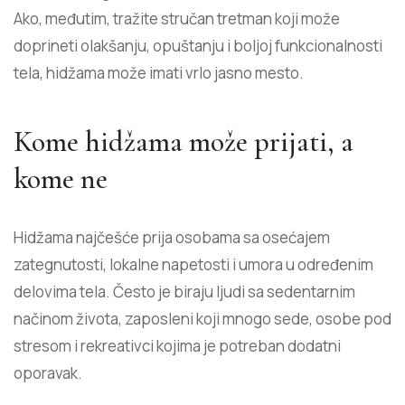
Ako, međutim, tražite stručan tretman koji može
doprineti olakšanju, opuštanju i boljoj funkcionalnosti
tela, hidžama može imati vrlo jasno mesto.
Kome hidžama može prijati, a
kome ne
Hidžama najčešće prija osobama sa osećajem
zategnutosti, lokalne napetosti i umora u određenim
delovima tela. Često je biraju ljudi sa sedentarnim
načinom života, zaposleni koji mnogo sede, osobe pod
stresom i rekreativci kojima je potreban dodatni
oporavak.