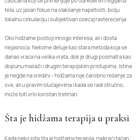
čašicama koji se primenjuje po određenim regijama
tela, uz jasan fokus na olakšanje napetosti, bolju
lokalnu cirkulaciju i subjektivan osećaj rasterećenja.
Oko hidžame postoji mnogo interesa, ali i dosta
nejasnoća. Nekome deluje kao stara metoda koja se
danas vraća na velika vrata, dok je drugi posmatra kao
dopunu masaži i drugim terapijskim pristupima. Istina
je negde na sredini – hidžama nije čarobno rešenje za
sve, ali u pravim slučajevima i kada se radi stručno,
može biti vrlo koristan tretman.
Šta je hidžama terapija u praksi
Kada neko pita šta je hidžama terapija, najkraći tačan