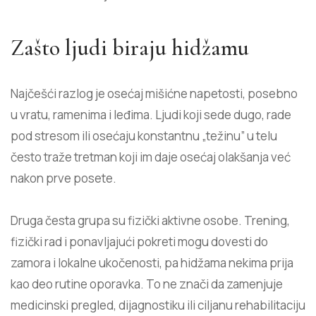
Zašto ljudi biraju hidžamu
Najčešći razlog je osećaj mišićne napetosti, posebno
u vratu, ramenima i leđima. Ljudi koji sede dugo, rade
pod stresom ili osećaju konstantnu „težinu” u telu
često traže tretman koji im daje osećaj olakšanja već
nakon prve posete.
Druga česta grupa su fizički aktivne osobe. Trening,
fizički rad i ponavljajući pokreti mogu dovesti do
zamora i lokalne ukočenosti, pa hidžama nekima prija
kao deo rutine oporavka. To ne znači da zamenjuje
medicinski pregled, dijagnostiku ili ciljanu rehabilitaciju