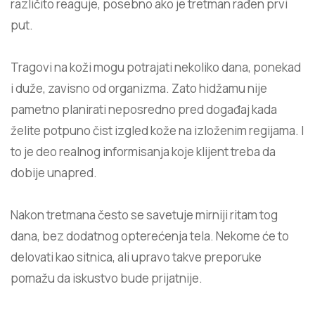
različito reaguje, posebno ako je tretman rađen prvi
put.
Tragovi na koži mogu potrajati nekoliko dana, ponekad
i duže, zavisno od organizma. Zato hidžamu nije
pametno planirati neposredno pred događaj kada
želite potpuno čist izgled kože na izloženim regijama. I
to je deo realnog informisanja koje klijent treba da
dobije unapred.
Nakon tretmana često se savetuje mirniji ritam tog
dana, bez dodatnog opterećenja tela. Nekome će to
delovati kao sitnica, ali upravo takve preporuke
pomažu da iskustvo bude prijatnije.