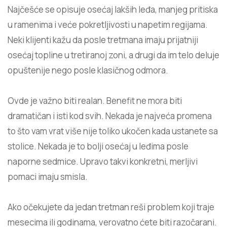
Najčešće se opisuje osećaj lakših leđa, manjeg pritiska
u ramenima i veće pokretljivosti u napetim regijama.
Neki klijenti kažu da posle tretmana imaju prijatniji
osećaj topline u tretiranoj zoni, a drugi da im telo deluje
opuštenije nego posle klasičnog odmora.
Ovde je važno biti realan. Benefit ne mora biti
dramatičan i isti kod svih. Nekada je najveća promena
to što vam vrat više nije toliko ukočen kada ustanete sa
stolice. Nekada je to bolji osećaj u leđima posle
naporne sedmice. Upravo takvi konkretni, merljivi
pomaci imaju smisla.
Ako očekujete da jedan tretman reši problem koji traje
mesecima ili godinama, verovatno ćete biti razočarani.