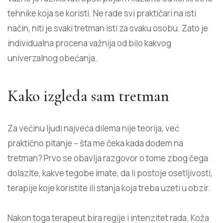
tehnike koja se koristi. Ne rade svi praktičari na isti
način, niti je svaki tretman isti za svaku osobu. Zato je
individualna procena važnija od bilo kakvog
univerzalnog obećanja.
Kako izgleda sam tretman
Za većinu ljudi najveća dilema nije teorija, već
praktično pitanje – šta me čeka kada dođem na
tretman? Prvo se obavlja razgovor o tome zbog čega
dolazite, kakve tegobe imate, da li postoje osetljivosti,
terapije koje koristite ili stanja koja treba uzeti u obzir.
Nakon toga terapeut bira regije i intenzitet rada. Koža