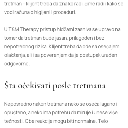
tretman – klijent treba da zna ko radi, čime radi i kako se
vodi računa o higijeni i proceduri.
U T&M Therapy pristup hidžami zasniva se upravo na
tome: da tretman bude jasan, prilagođen i bez
nepotrebnog rizika. Klijent treba da ode sa osećajem
olakšanja, ali i sa poverenjem da je postupak urađen
odgovorno.
Šta očekivati posle tretmana
Neposredno nakon tretmana neko se oseća lagano i
opušteno, a neko ima potrebu da miruje i unese više
tečnosti. Obe reakcije mogu biti normalne. Telo