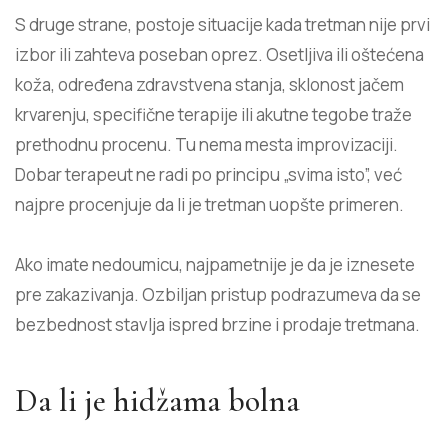
S druge strane, postoje situacije kada tretman nije prvi
izbor ili zahteva poseban oprez. Osetljiva ili oštećena
koža, određena zdravstvena stanja, sklonost jačem
krvarenju, specifične terapije ili akutne tegobe traže
prethodnu procenu. Tu nema mesta improvizaciji.
Dobar terapeut ne radi po principu „svima isto”, već
najpre procenjuje da li je tretman uopšte primeren.
Ako imate nedoumicu, najpametnije je da je iznesete
pre zakazivanja. Ozbiljan pristup podrazumeva da se
bezbednost stavlja ispred brzine i prodaje tretmana.
Da li je hidžama bolna