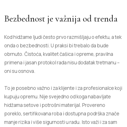
Bezbednost je važnija od trenda
Kod hidžame ljudi često prvo razmišljaju o efektu, a tek
onda o bezbednosti. U praksi bi trebalo da bude
obrnuto. Čistoća, kvalitet čašica i opreme, pravilna
primena i jasan protokol rada nisu dodatak tretmanu –
oni su osnova.
To je posebno važno i za klijente i za profesionalce koji
kupuju opremu. Nije svejedno od koga nabavljate
hidžama setove
i potrošni materijal. Provereno
poreklo, sertifikovana roba i dostupna podrška znače
manje rizika i više sigurnosti u radu. Isto važi i za sam