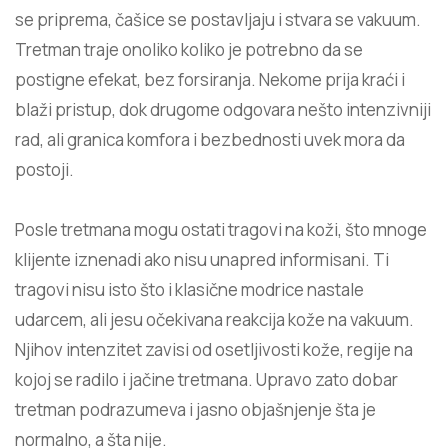
se priprema, čašice se postavljaju i stvara se vakuum.
Tretman traje onoliko koliko je potrebno da se
postigne efekat, bez forsiranja. Nekome prija kraći i
blaži pristup, dok drugome odgovara nešto intenzivniji
rad, ali granica komfora i bezbednosti uvek mora da
postoji.
Posle tretmana mogu ostati tragovi na koži, što mnoge
klijente iznenadi ako nisu unapred informisani. Ti
tragovi nisu isto što i klasične modrice nastale
udarcem, ali jesu očekivana reakcija kože na vakuum.
Njihov intenzitet zavisi od osetljivosti kože, regije na
kojoj se radilo i jačine tretmana. Upravo zato dobar
tretman podrazumeva i jasno objašnjenje šta je
normalno, a šta nije.