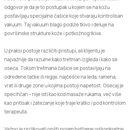
odgovor je da je to postupak u kojem se na kožu
postavljaju specijalne čašice koje stvaraju kontrolisan
vakuum. Taj vakuum blago podiže tkivo i deluje na
površinske strukture kože i potkožnog tkiva.
U praksi postoje različiti pristupi, ali klijentu je
najvažnije da razume kako tretman izgleda i kako se
oseća. Tokom tretmana čašice se postavljaju na
određene tačke ili regije, najčešće na leđa, ramena,
vrat ili druge zone u kojima postoji napetost. Osećaj je
specifičan – nije isti kao kod masaže rukama, već više
kao pritisak i zatezanje koje traje kratko i pod kontrolom
terapeuta.
Važno je razlikovati opšti pojam hidžame od konkretne