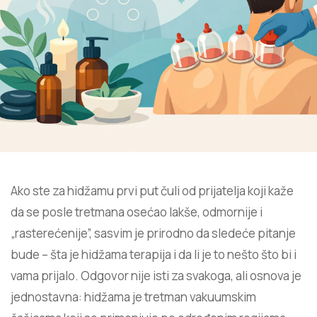
Ako ste za hidžamu prvi put čuli od prijatelja koji kaže
da se posle tretmana osećao lakše, odmornije i
„rasterećenije”, sasvim je prirodno da sledeće pitanje
bude – šta je hidžama terapija i da li je to nešto što bi i
vama prijalo. Odgovor nije isti za svakoga, ali osnova je
jednostavna: hidžama je tretman vakuumskim