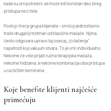
kada su oni potrebni, ali može biti koristan deo
šireg
pristupa
nezi tela.
Postoji i treća grupa klijenata – oni koji jednostavno
traže drugačiji tretman od klasične masaže. Njima
često odgovara upravo taj osećaj „izvlačenja”
napetosti koji vakuum stvara. To je vrlo individualno.
Nekome će više prijati ručna terapijska masaža,
nekome hidžama, a nekome kombinacija oba pristupa
u različitim terminima.
Koje benefite klijenti najčešće
primećuju