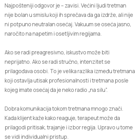
Najpošteniji odgovor je – zavisi. Većini ljudi tretman
nije bolan u smislu koji ih sprečava da ga izdrže, ali nije
ni potpuno neutralan osećaj. Vakuum se oseća jasno,
naročito na napetim i osetljivim regijama.
Ako se radi preagresivno, iskustvo može biti
neprijatno. Ako se radi stručno, intenzitet se
prilagođava osobi. To je velika razlika između
tretmana
koji
ostavlja utisak profesionalnosti i tretmana posle
kojeg imate osećaj da je neko radio „na silu”.
Dobra komunikacija tokom tretmana mnogo znači.
Kada klijent kaže kako reaguje, terapeut može da
prilagodi pritisak, trajanje i izbor regija. Upravo u tome
se vidi individualni pristup.