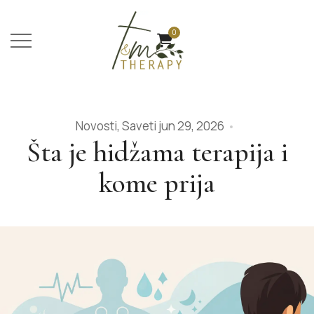
0
Novosti
,
Saveti
jun 29, 2026
Šta je hidžama terapija i
kome prija