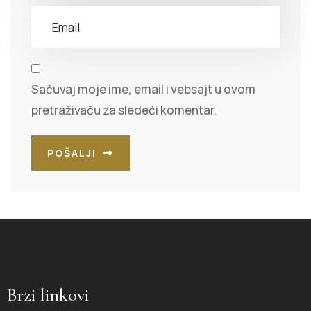
Sačuvaj moje ime, email i vebsajt u ovom
pretraživaču za sledeći komentar.
POŠALJI
Brzi linkovi