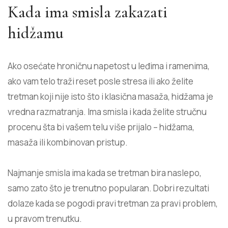
Kada ima smisla zakazati
hidžamu
Ako osećate hroničnu napetost u leđima i ramenima,
ako vam telo traži reset posle stresa ili ako želite
tretman koji nije isto što i klasična masaža, hidžama je
vredna razmatranja. Ima smisla i kada želite stručnu
procenu šta bi vašem telu više prijalo – hidžama,
masaža ili kombinovan pristup.
Najmanje smisla ima kada se tretman bira naslepo,
samo zato što je trenutno popularan. Dobri rezultati
dolaze kada se pogodi pravi tretman za pravi problem,
u pravom trenutku.