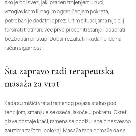
Ako je bol svež, jak, praćen trnjenjem u ruci,
vrtoglavicom ili naglim ograničenjem pokreta,
potreban je dodatni oprez. U tim situacijama nije cilj
forsirati tretman, već prvo proceniti stanje i odabrati
bezbedan pristup. Dobar rezultat nikada ne ide na
račun sigurnosti.
Šta zapravo radi terapeutska
masaža za vrat
Kada su mišići vrata i ramenog pojasa stalno pod
tenzijom, smanjuje se osećaj lakoće u pokretu. Okret
glave postaje kraći, ramena se podižu, a telo nesvesno
zauzima zaštitni položaj. Masaža tada pomaže da se