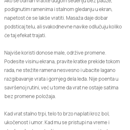
Ako se odmah vratite dugom sedenju bez pauze,
podignutim ramenima i stalnom gledanju u ekran,
napetost će se lakše vratiti. Masaža daje dobar
podsticaj telu, ali svakodnevne navike odlučuju koliko
će taj efekat trajati.
Najviše koristi donose male, održive promene.
Podesite visinu ekrana, pravite kratke prekide tokom
rada, ne stežite ramena nesvesno i ubacite lagano
razgibavanje vrata i gornjeg dela leđa. Nije poenta u
savršenoj rutini, već u tome da vrat ne ostaje satima
bez promene položaja.
Kad vrat stalno trpi, telo to brzo naplati kroz bol,
ukočenost i umor. Kad mu se pristupi na vreme i