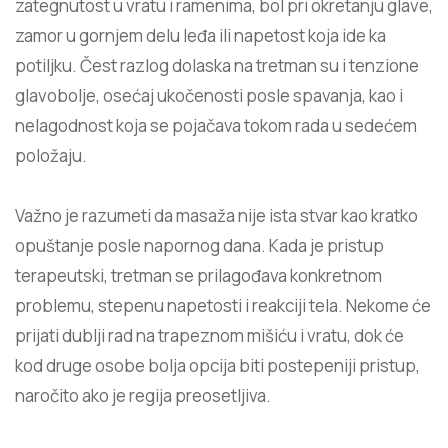
zategnutost u vratu i ramenima, bol pri okretanju glave,
zamor u gornjem delu leđa ili napetost koja ide ka
potiljku. Čest razlog dolaska na tretman su i tenzione
glavobolje, osećaj ukočenosti posle spavanja, kao i
nelagodnost koja se pojačava tokom rada u sedećem
položaju.
Važno je razumeti da masaža nije ista stvar kao kratko
opuštanje posle napornog dana. Kada je pristup
terapeutski, tretman se prilagođava konkretnom
problemu, stepenu napetosti i reakciji tela. Nekome će
prijati dublji rad na trapeznom mišiću i vratu, dok će
kod druge osobe bolja opcija biti postepeniji pristup,
naročito ako je regija preosetljiva.