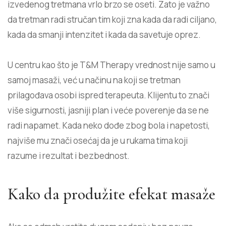
izvedenog tretmana vrlo brzo se oseti. Zato je važno
da tretman radi stručan tim koji zna kada da radi ciljano,
kada da smanji intenzitet i kada da savetuje oprez.
U centru kao što je T&M Therapy vrednost nije samo u
samoj masaži, već u načinu na koji se tretman
prilagođava osobi ispred terapeuta. Klijentu to znači
više sigurnosti, jasniji plan i veće poverenje da se ne
radi napamet. Kada neko dođe zbog bola i napetosti,
najviše mu znači osećaj da je u rukama tima koji
razume i rezultat i bezbednost.
Kako da produžite efekat masaže