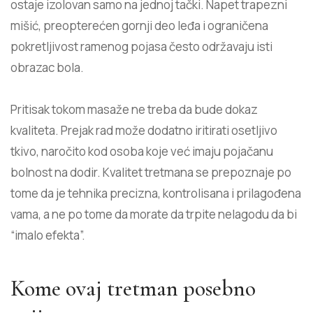
ostaje izolovan samo na jednoj tački. Napet trapezni
mišić, preopterećen gornji deo leđa i ograničena
pokretljivost ramenog pojasa često održavaju isti
obrazac bola.
Pritisak tokom masaže ne treba da bude dokaz
kvaliteta. Prejak rad može dodatno iritirati osetljivo
tkivo, naročito kod osoba koje već imaju pojačanu
bolnost na dodir. Kvalitet tretmana se prepoznaje po
tome da je tehnika precizna, kontrolisana i prilagođena
vama, a ne po tome da morate da trpite nelagodu da bi
“imalo efekta”.
Kome ovaj tretman posebno