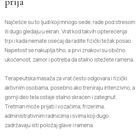
prija
Najčešće su to ljudi koji mnogo sede, rade pod stresom
ili dugo gledaju u ekran. Vrat kod takvih opterećenja
trpi i kada nemate osećaj da radite fizički težak posao.
Napetost se nakuplja tiho, a prvi znakovi su obično
ukočenost, zamor i potreba da stalno istežete ramena.
Terapeutska masaža za vrat često odgovara i fizički
aktivnim osobama, posebno ako treniraju intenzivno, a
gornji deo tela ostaje stalno skraćen i zategnut.
Tretman može prijati i vozačima, frizerima,
administrativnim radnicima i svima koji dugo
zadržavaju isti položaj glave i ramena.