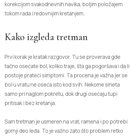
korekcijom svakodnevnih navika, boljim položajem
tokom rada i redovnijim kretanjem.
Kako izgleda tretman
Prvi korak je kratak razgovor. Tu se proverava gde
tačno osećate bol, koliko traje, šta ga pogoršava i da li
postoje prateći simptomi. Ta procena je važna jer se
bol u vratu ne oseća isto kod svih. Nekome smeta
samo pri naglom pokretu, dok drugi osećaju tupi
pritisak i bez kretanja.
Sam tretman je usmeren na vrat, ramena i po potrebi
gornji deo leđa. To je važno zato što problem retko