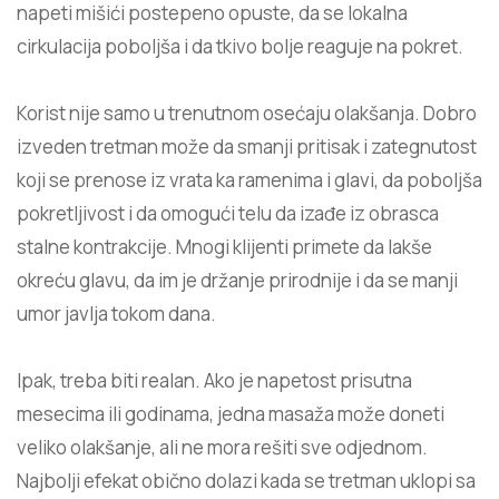
napeti mišići postepeno opuste, da se lokalna
cirkulacija poboljša i da tkivo bolje reaguje na pokret.
Korist nije samo u trenutnom osećaju olakšanja. Dobro
izveden tretman može da smanji pritisak i zategnutost
koji se prenose iz vrata ka ramenima i glavi, da poboljša
pokretljivost i da omogući telu da izađe iz obrasca
stalne kontrakcije. Mnogi klijenti primete da lakše
okreću glavu, da im je držanje prirodnije i da se manji
umor javlja tokom dana.
Ipak, treba biti realan. Ako je napetost prisutna
mesecima ili godinama, jedna masaža može doneti
veliko olakšanje, ali ne mora rešiti sve odjednom.
Najbolji efekat obično dolazi kada se tretman uklopi sa