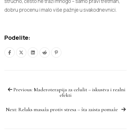
stručno, često ne traži mnogo – samo pravi tretman,
dobru procenu i malo više pažnje u svakodnevnici.
Podelite:
Previous: Maderoterapija za celulit – iskustva i realni
efekti
Next: Relaks masaža protiv stresa – šta zaista pomaže