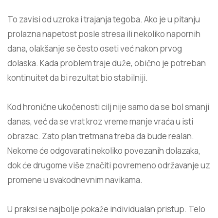
To zavisi od uzroka i trajanja tegoba. Ako je u pitanju
prolazna napetost posle stresa ili nekoliko napornih
dana, olakšanje se često oseti već nakon prvog
dolaska. Kada problem traje duže, obično je
potreban
kontinuitet
da bi rezultat bio stabilniji.
Kod hronične ukočenosti cilj nije samo da se bol smanji
danas, već da se vrat kroz vreme manje vraća u isti
obrazac. Zato plan tretmana treba da bude realan.
Nekome će odgovarati nekoliko povezanih dolazaka,
dok će drugome više značiti povremeno održavanje uz
promene u svakodnevnim navikama.
U praksi se najbolje pokaže individualan pristup. Telo