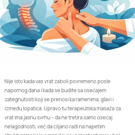
Nije isto kada vas vrat zaboli povremeno posle
napornog dana i kada se budite sa osećajem
zategnutosti koji se prenosi ka ramenima, glavi i
između lopatica. Upravo tu terapeutska masaža za
vrat ima jasnu svrhu – da ne tretira samo osećaj
nelagodnosti, već da ciljano radi na napetim