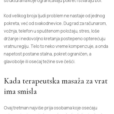
strukturama koje ograničavaju pokret i stvaraju bol.
Kod velikog broja ljudi problem ne nastaje od jednog
pokreta, već od svakodnevice. Dug rad za računarom,
vožnja, telefon u spuštenom položaju, stres, loše
držanje i nedovoljno kretanja postepeno opterećuju
vratnu regiju. Telo to neko vreme kompenzuje, a onda
napetost postane stalna, pokret ograničen, a
glavobolje ili osećaj težine sve češći.
Kada terapeutska masaža za vrat
ima smisla
Ovaj tretman najviše prija osobama koje osećaju