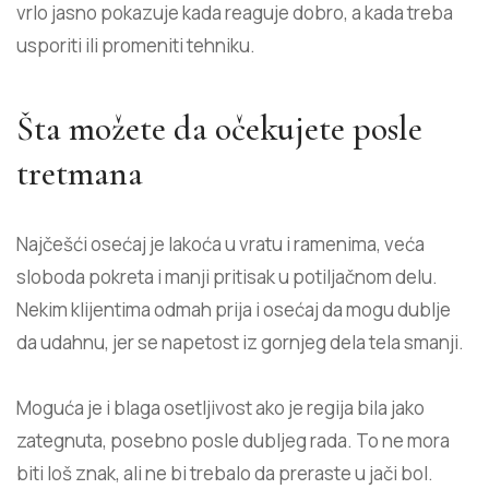
vrlo jasno pokazuje kada reaguje dobro, a kada treba
usporiti ili promeniti tehniku.
Šta možete da očekujete posle
tretmana
Najčešći osećaj je lakoća u vratu i ramenima, veća
sloboda pokreta i manji pritisak u potiljačnom delu.
Nekim klijentima odmah prija i osećaj da mogu dublje
da udahnu, jer se napetost iz gornjeg dela tela smanji.
Moguća je i blaga osetljivost ako je regija bila jako
zategnuta, posebno posle dubljeg rada. To ne mora
biti loš znak, ali ne bi trebalo da preraste u jači bol.