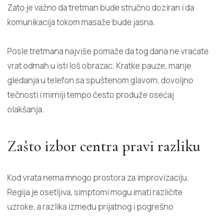
Zato je važno da tretman bude stručno doziran i da
komunikacija tokom masaže bude jasna.
Posle tretmana najviše pomaže da tog dana ne vraćate
vrat odmah u isti loš obrazac. Kratke pauze, manje
gledanja u telefon sa spuštenom glavom, dovoljno
tečnosti i mirniji tempo često produže osećaj
olakšanja.
Zašto izbor centra pravi razliku
Kod vrata nema mnogo prostora za improvizaciju.
Regija je osetljiva, simptomi mogu imati različite
uzroke, a razlika između prijatnog i pogrešno