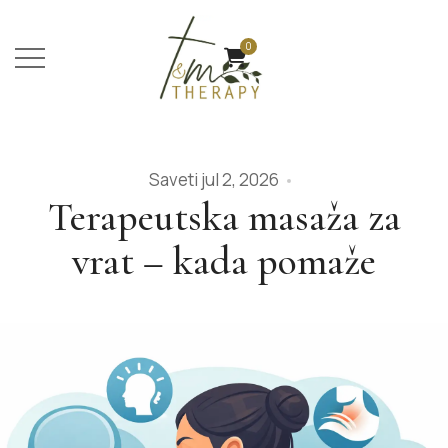
0
Saveti
jul 2, 2026
Terapeutska masaža za
vrat – kada pomaže