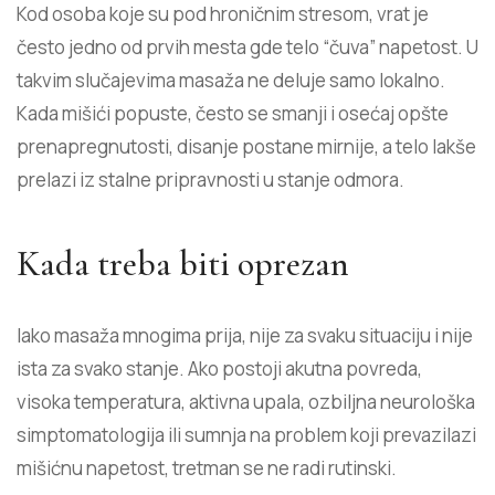
Kod osoba koje su pod
hroničnim stresom
, vrat je
često jedno od prvih mesta gde telo “čuva” napetost. U
takvim slučajevima masaža ne deluje samo lokalno.
Kada mišići popuste, često se smanji i osećaj opšte
prenapregnutosti, disanje postane mirnije, a telo lakše
prelazi iz stalne pripravnosti u stanje odmora.
Kada treba biti oprezan
Iako masaža mnogima prija, nije za svaku situaciju i nije
ista za svako stanje. Ako postoji akutna povreda,
visoka temperatura, aktivna upala, ozbiljna neurološka
simptomatologija ili sumnja na problem koji prevazilazi
mišićnu napetost, tretman se ne radi rutinski.