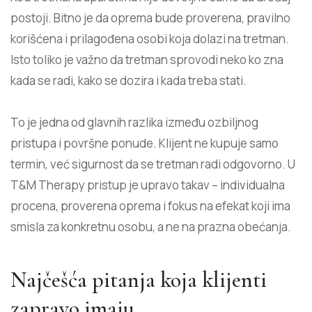
postoji. Bitno je da oprema bude proverena, pravilno
korišćena i prilagođena osobi koja dolazi na tretman.
Isto toliko je važno da tretman sprovodi neko ko zna
kada se radi, kako se dozira i kada treba stati.
To je jedna od glavnih razlika između ozbiljnog
pristupa i površne ponude. Klijent ne kupuje samo
termin, već sigurnost da se tretman radi odgovorno. U
T&M Therapy pristup je upravo takav – individualna
procena, proverena oprema i fokus na efekat koji ima
smisla za konkretnu osobu, a ne na prazna obećanja.
Najčešća pitanja koja klijenti
zapravo imaju