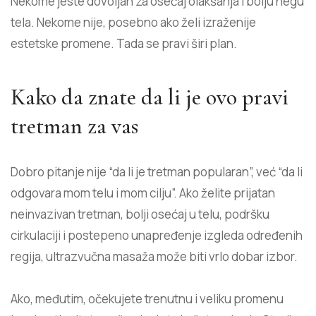
Nekome jeste dovoljan za osećaj olakšanja i bolju negu
tela. Nekome nije, posebno ako želi izraženije
estetske promene. Tada se pravi širi plan.
Kako da znate da li je ovo pravi
tretman za vas
Dobro pitanje nije “da li je tretman popularan”, već “da li
odgovara mom telu i mom cilju”. Ako želite prijatan
neinvazivan tretman, bolji osećaj u telu, podršku
cirkulaciji i postepeno unapređenje izgleda određenih
regija, ultrazvučna masaža može biti vrlo dobar izbor.
Ako, međutim, očekujete trenutnu i veliku promenu