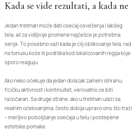
Kada se vide rezultati, a kada ne
Jedan tretman može dati osećaj osveženja i lakšeg
tela, ali za vidljivije promene najčešće je potrebna
serija. To posebno važi kada je cilj oblikovanje tela, rad
na tonusu kože ili podrška kod lokalizovanih regija koje
sporo reaguju.
Ako neko očekuje da jedan dolazak zameni ishranu,
fizičku aktivnost i kontinuitet, verovatno će biti
razočaran. Sa druge strane, ako u tretman ulazi sa
realnim očekivanjima, često dobija upravo ono što traži
– merljivo poboljšanje osećaja u telu i postepene
estetske pomake.