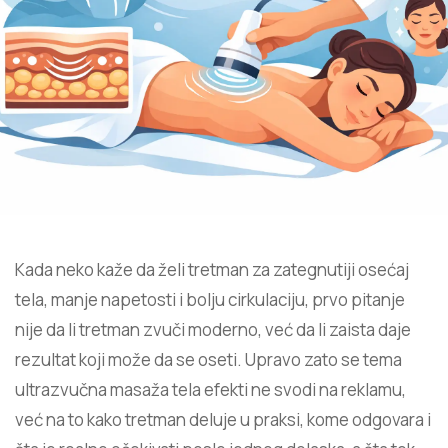
Kada neko kaže da želi tretman za zategnutiji osećaj
tela, manje napetosti i bolju cirkulaciju, prvo pitanje
nije da li tretman zvuči moderno, već da li zaista daje
rezultat koji može da se oseti. Upravo zato se tema
ultrazvučna masaža tela efekti ne svodi na reklamu,
već na to kako tretman deluje u praksi, kome odgovara i