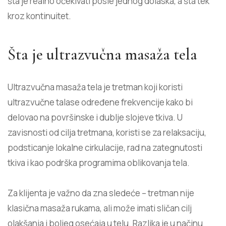
šta je realno očekivati posle jednog dolaska, a šta tek
kroz kontinuitet.
Šta je ultrazvučna masaža tela
Ultrazvučna masaža tela je tretman koji koristi
ultrazvučne talase određene frekvencije kako bi
delovao na površinske i dublje slojeve tkiva. U
zavisnosti od cilja tretmana, koristi se za relaksaciju,
podsticanje lokalne cirkulacije, rad na zategnutosti
tkiva i kao podrška programima oblikovanja tela.
Za klijenta je važno da zna sledeće – tretman nije
klasična masaža rukama, ali može imati sličan cilj
olakšanja i boljeg osećaja u telu. Razlika je u načinu