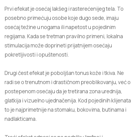
Prvi efekat je osećaj
lakšeg i rasterećenijeg tela
. To
posebno primećuju osobe koje dugo sede, imaju
osećaj težine u nogama ili napetost u pojedinim
regijama. Kada se tretman pravilno primeni, lokalna
stimulacija može doprineti prijatnijem osećaju
pokretljivosti i opuštenosti.
Drugi čest efekat je poboljšan tonus kože i tkiva. Ne
radi se o trenutnom i drastičnom preoblikovanju, već o
postepenom osećaju da je tretirana zona urednija,
glatkija i vizuelno ujednačenija. Kod pojedinih klijenata
to je najprimetnije na stomaku, bokovima, butinama i
nadlakticama.