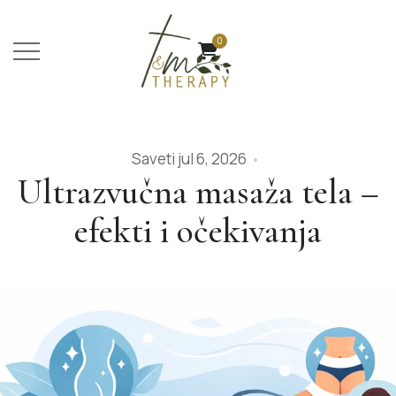
0
Saveti
jul 6, 2026
Ultrazvučna masaža tela –
efekti i očekivanja