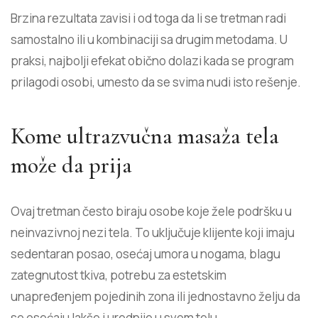
Brzina rezultata zavisi i od toga da li se tretman radi
samostalno ili u kombinaciji sa drugim metodama. U
praksi, najbolji efekat obično dolazi kada se program
prilagodi osobi, umesto da se svima nudi isto rešenje.
Kome ultrazvučna masaža tela
može da prija
Ovaj tretman često biraju osobe koje žele podršku u
neinvazivnoj nezi tela. To uključuje klijente koji imaju
sedentaran posao, osećaj umora u nogama, blagu
zategnutost tkiva, potrebu za estetskim
unapređenjem pojedinih zona ili jednostavno želju da
se osećaju lakše i urednije u svom telu.