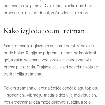
postave prava pitanja. Ako tretman neko nudi bez
procene, to nije prednost, već razlog za rezervu.
Kako izgleda jedan tretman
Sam tretman je uglavnom prijatan i ne bi trebalo da
bude bolan. Regija se priprema, nanosi se kontaktni
gel, a zatim se aparat vodi preko ciljanog područja
prema planu rada. Trajanje zavisi od površine koja se
tretira i cilja tretmana.
Tokom tretmana klijent najčešće oseća blagu toplotu
ili specifičnu vibraciju, mada je doživljaj individualan.
Posle tretmana koža može delovati svežije, a telo