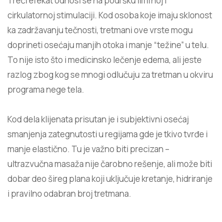
Treći efekat odnosi se na podršku
limfnoj i
cirkulatornoj stimulaciji
. Kod osoba koje imaju sklonost
ka zadržavanju tečnosti, tretmani ove vrste mogu
doprineti osećaju manjih otoka i manje “težine” u telu.
To nije isto što i medicinsko lečenje edema, ali jeste
razlog zbog kog se mnogi odlučuju za tretman u okviru
programa nege tela.
Kod dela klijenata prisutan je i subjektivni osećaj
smanjenja zategnutosti u regijama gde je tkivo tvrđe i
manje elastično. Tu je važno biti precizan –
ultrazvučna masaža nije čarobno rešenje, ali može biti
dobar deo šireg plana koji uključuje kretanje, hidriranje
i pravilno odabran broj tretmana.