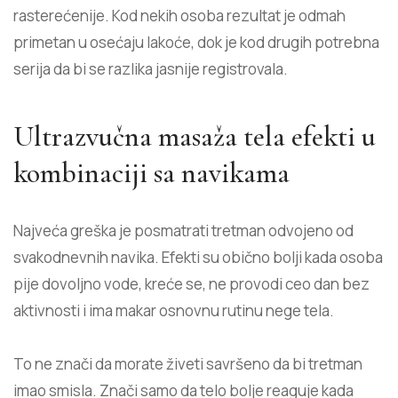
rasterećenije. Kod nekih osoba rezultat je odmah
primetan u osećaju lakoće, dok je kod drugih potrebna
serija da bi se razlika jasnije registrovala.
Ultrazvučna masaža tela efekti u
kombinaciji sa navikama
Najveća greška je posmatrati tretman odvojeno od
svakodnevnih navika. Efekti su obično bolji kada osoba
pije dovoljno vode, kreće se, ne provodi ceo dan bez
aktivnosti i ima makar osnovnu rutinu nege tela.
To ne znači da morate živeti savršeno da bi tretman
imao smisla. Znači samo da telo bolje reaguje kada