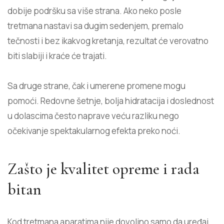
dobije podršku sa više strana. Ako neko posle
tretmana nastavi sa dugim sedenjem, premalo
tečnosti i bez ikakvog kretanja, rezultat će verovatno
biti slabiji i kraće će trajati.
Sa druge strane, čak i umerene promene mogu
pomoći. Redovne šetnje, bolja hidratacija i doslednost
u dolascima često naprave veću razliku nego
očekivanje spektakularnog efekta preko noći.
Zašto je kvalitet opreme i rada
bitan
Kod tretmana aparatima nije dovoljno samo da uređaj