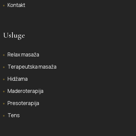
Kontakt
Usluge
Relax masaža
Terapeutska masaža
Hidžama
Maderoterapija
Presoterapija
Tens