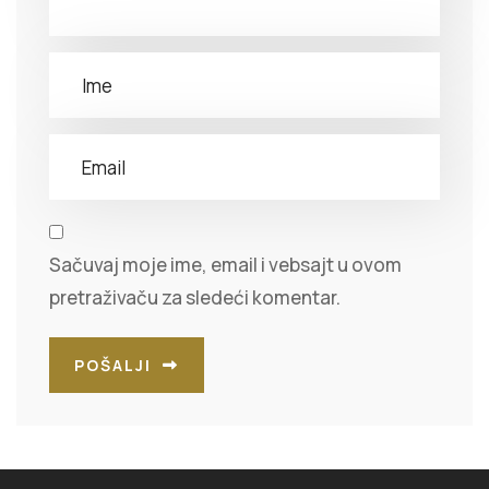
Sačuvaj moje ime, email i vebsajt u ovom
pretraživaču za sledeći komentar.
POŠALJI