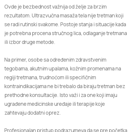
Ovde je bezbednost važnija od želje za brzim
rezultatom. Ultrazvučna masaža tela nije tretman koji
se radi rutinski svakome. Postoje stanja i situacije kada
je potrebna procena stručnog lica, odlaganje tretmana
ili izbor druge metode.
Na primer, osobe sa određenim zdravstvenim
tegobama, akutnim upalama, kožnim promenama na
regiji tretmana, trudnoćom ili specifičnim
kontraindikacijama ne bi trebalo da biraju tretman bez
prethodne konsultacije. Isto važi i za one koji imaju
ugrađene medicinske uređaje ili terapije koje
zahtevaju dodatni oprez.
Profesionalan pristup podrazumeva da se pre početka