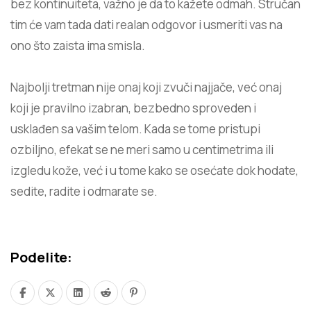
bez kontinuiteta, važno je da to kažete odmah. Stručan
tim će vam tada dati realan odgovor i usmeriti vas na
ono što zaista ima smisla.
Najbolji tretman nije onaj koji zvuči najjače, već onaj
koji je pravilno izabran, bezbedno sproveden i
usklađen sa vašim telom. Kada se tome pristupi
ozbiljno, efekat se ne meri samo u centimetrima ili
izgledu kože, već i u tome kako se osećate dok hodate,
sedite, radite i odmarate se.
Podelite: