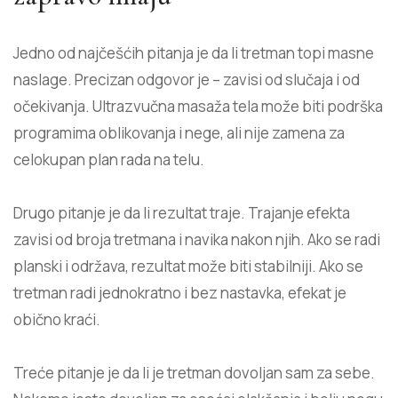
Jedno od najčešćih pitanja je da li tretman topi masne
naslage. Precizan odgovor je – zavisi od slučaja i od
očekivanja. Ultrazvučna masaža tela može biti podrška
programima oblikovanja i nege, ali nije zamena za
celokupan plan rada na telu.
Drugo pitanje je da li rezultat traje. Trajanje efekta
zavisi od broja tretmana i navika nakon njih. Ako se radi
planski i održava, rezultat može biti stabilniji. Ako se
tretman radi jednokratno i bez nastavka, efekat je
obično kraći.
Treće pitanje je da li je tretman dovoljan sam za sebe.